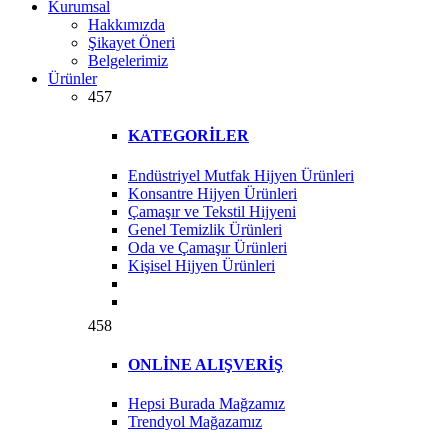
Kurumsal
Hakkımızda
Şikayet Öneri
Belgelerimiz
Ürünler
457
KATEGORİLER
Endüstriyel Mutfak Hijyen Ürünleri
Konsantre Hijyen Ürünleri
Çamaşır ve Tekstil Hijyeni
Genel Temizlik Ürünleri
Oda ve Çamaşır Ürünleri
Kişisel Hijyen Ürünleri
458
ONLİNE ALIŞVERİŞ
Hepsi Burada Mağzamız
Trendyol Mağazamız