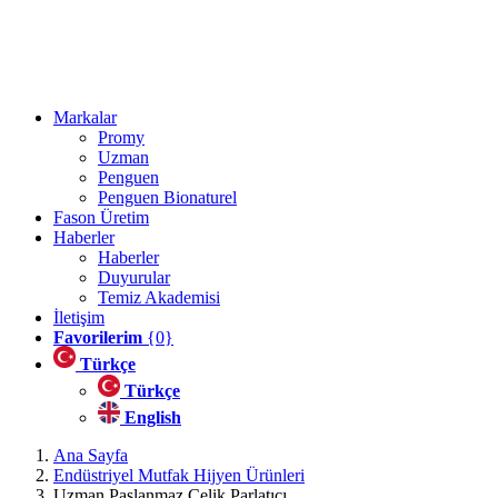
Markalar
Promy
Uzman
Penguen
Penguen Bionaturel
Fason Üretim
Haberler
Haberler
Duyurular
Temiz Akademisi
İletişim
Favorilerim
{0}
Türkçe
Türkçe
English
Ana Sayfa
Endüstriyel Mutfak Hijyen Ürünleri
Uzman Paslanmaz Çelik Parlatıcı