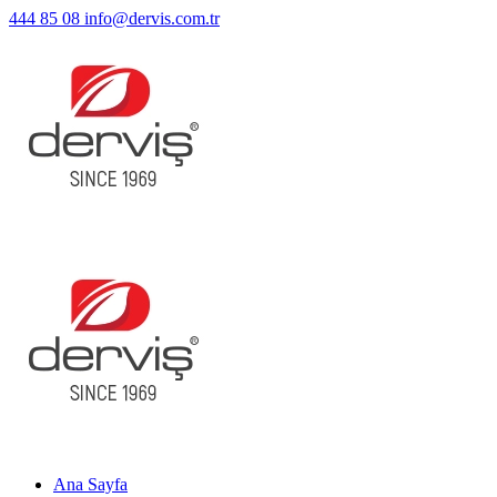
444 85 08
info@dervis.com.tr
Ana Sayfa